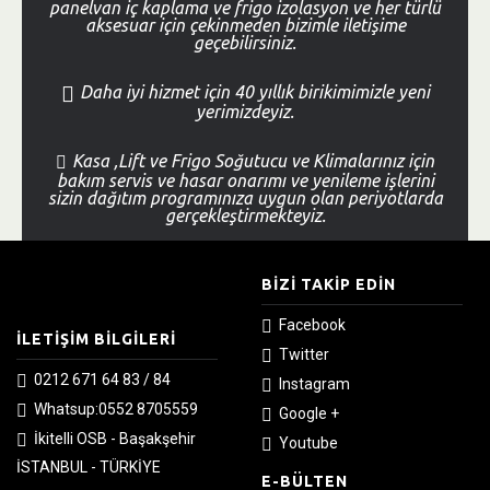
panelvan iç kaplama ve frigo izolasyon ve her türlü
aksesuar için çekinmeden bizimle iletişime
geçebilirsiniz.
Daha iyi hizmet için 40 yıllık birikimimizle yeni
yerimizdeyiz.
Kasa ,Lift ve Frigo Soğutucu ve Klimalarınız için
bakım servis ve hasar onarımı ve yenileme işlerini
sizin dağıtım programınıza uygun olan periyotlarda
gerçekleştirmekteyiz.
BIZI TAKIP EDIN
Facebook
İLETIŞIM BILGILERI
Twitter
0212 671 64 83 / 84
Instagram
Whatsup:0552 8705559
Google +
İkitelli OSB - Başakşehir
Youtube
İSTANBUL - TÜRKİYE
E-BÜLTEN