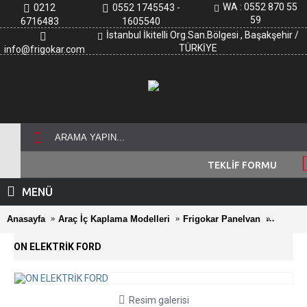
WA : 0552 870 55
0212
0552 1745543 -
59
6716483
1605540
İstanbul İkitelli Org.San.Bölgesi , Başakşehir /
TÜRKİYE
info@frigokar.com
TEKLİF FORMU
MENÜ
Anasayfa
Araç İç Kaplama Modelleri
Frigokar Panelvan
ON ELE
ON ELEKTRİK FORD
Resim galerisi