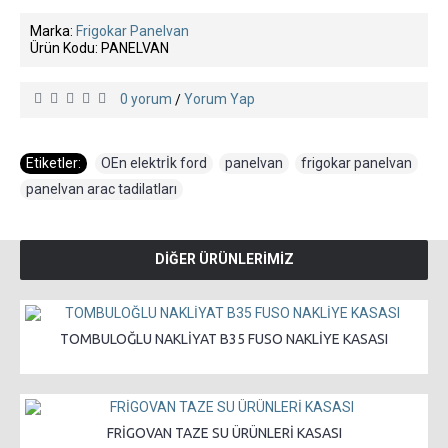
Marka:
Frigokar Panelvan
Ürün Kodu:
PANELVAN
0 yorum
Yorum Yap
/
Etiketler:
OEn elektrİk ford
,
panelvan
,
frigokar panelvan
,
panelvan arac tadilatları
DİĞER ÜRÜNLERİMİZ
TOMBULOĞLU NAKLİYAT B35 FUSO NAKLİYE KASASI
FRİGOVAN TAZE SU ÜRÜNLERİ KASASI